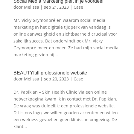
Social Media Marketing pleit in je voordeel
door
Melissa
|
sep 21, 2023
|
Case
Mr. Vicky Grymonpré en waarom social media
marketing In het digitale tijdperk van vandaag is
online aanwezigheid en zichtbaarheid cruciaal voor
zakelijk succes. Dat ondervindt ook Mr. Vicky
Grymonpré meer en meer. Ze had mijn social media
marketing gezien bij...
BEAUTYfull professionele website
door
Melissa
|
sep 20, 2023
|
Case
Dr. Papikian – Skin Health Clinic Via een online
netwerkpagina kwam ik in contact met Dr. Papikian.
De vraag was duidelijk: een professionele website.
Dit is ons logo, we willen gouden accenten en willen
een welness gevoel en geen klinische omgeving. De
klant...