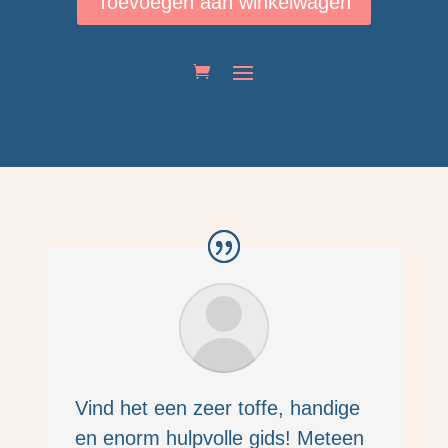
Toevoegen aan winkelwagen
groei
aantal
Vind het een zeer toffe, handige
en enorm hulpvolle gids! Meteen