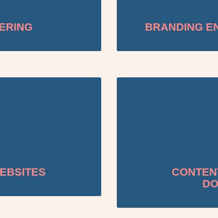
ERING
BRANDING E
EBSITES
CONTENT
DO